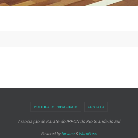
POLÍTICA DE PRIVACIDADE
CONTATO
Associação de Karate-do IPPON do Rio Grande do Sul
Powered by
Nirvana
&
WordPress.