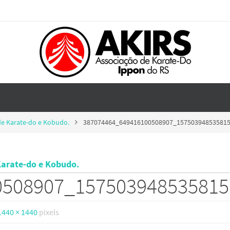
de Karate-do e Kobudo.
387074464_649416100508907_15750394853581
Karate-do e Kobudo.
0508907_15750394853581
1440 × 1440
pixels