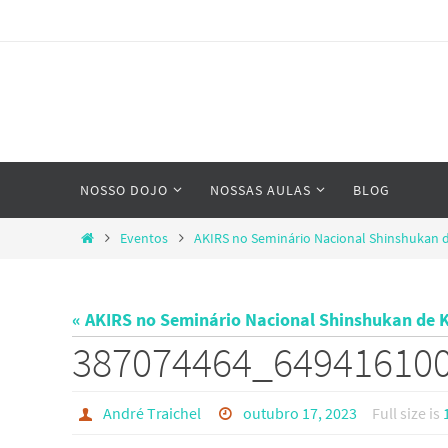
Skip
to
content
Skip
NOSSO DOJO
NOSSAS AULAS
BLOG
to
content
Home
Eventos
AKIRS no Seminário Nacional Shinshukan 
« AKIRS no Seminário Nacional Shinshukan de 
387074464_64941610
André Traichel
outubro 17, 2023
Full size is