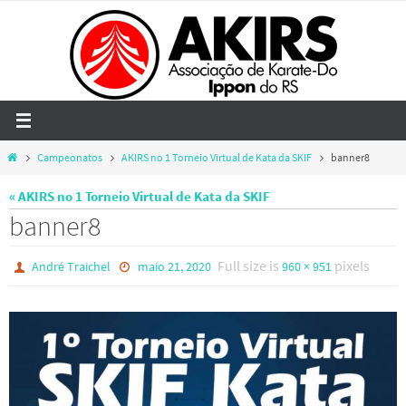
Skip
to
content
Home
Campeonatos
AKIRS no 1 Torneio Virtual de Kata da SKIF
banner8
« AKIRS no 1 Torneio Virtual de Kata da SKIF
banner8
Full size is
pixels
André Traichel
maio 21, 2020
960 × 951