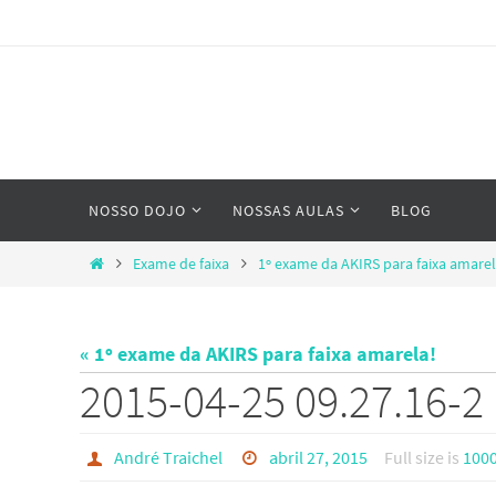
Skip
to
content
Skip
NOSSO DOJO
NOSSAS AULAS
BLOG
to
content
Home
Exame de faixa
1º exame da AKIRS para faixa amarel
« 1º exame da AKIRS para faixa amarela!
2015-04-25 09.27.16-2
André Traichel
abril 27, 2015
Full size is
1000